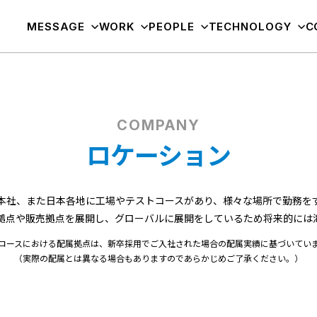
MESSAGE
WORK
PEOPLE
TECHNOLOGY
C
COMPANY
ロケーション
本社、また日本各地に工場やテストコースがあり、様々な場所で勤務を
拠点や販売拠点を展開し、グローバルに展開をしているため将来的には
コースにおける配属拠点は、新卒採用でご入社された場合の配属実績に基づいてい
（実際の配属とは異なる場合もありますのであらかじめご了承ください。）