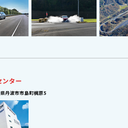
センター
県丹波市市島町梶原5