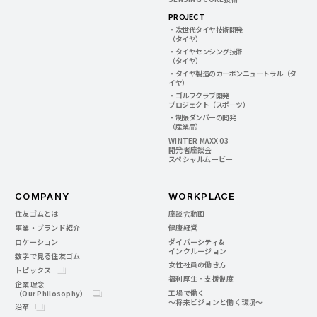
PROJECT
・次世代タイヤ技術開発
（タイヤ）
・タイヤセンシング技術
（タイヤ）
・タイヤ製造のカーボンニュートラル（タ
イヤ）
・ゴルフクラブ開発
プロジェクト（スポ―ツ）
・制振ダンパーの開発
（産業品）
WINTER MAXX 03
開発者座談会
スペシャルムービー
COMPANY
WORKPLACE
住友ゴムとは
座談会動画
事業・ブランド紹介
健康経営
ロケーション
ダイバーシティ&
インクルージョン
数字で見る住友ゴム
女性社員の働き方
トピックス
福利厚生・支援制度
企業理念
工場で働く
（Our Philosophy）
～将来ビジョンと働く環境～
沿革