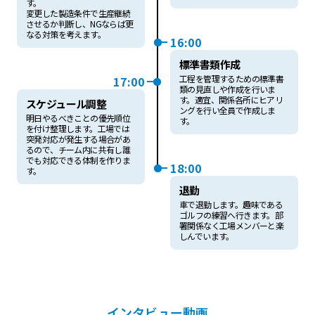
す。
変更した製造条件で生産継続
させるか判断し、NGならば更
なる対策を考えます。
16:00
標準書類作成
工程を管理するための標準書
17:00
類の見直しや作成を行いま
す。適宜、関係各所にヒアリ
スケジュール調整
ングを行い全員で作成しま
明日やるべきことの優先順位
す。
を付け整理します。工場では
突発対応が発生する場合があ
るので、チーム内に共有し誰
でも対応できる体制を作りま
18:00
す。
退勤
車で退勤します。趣味である
ゴルフの練習へ行きます。部
署関係なく工場メンバーと楽
しんでいます。
インタビュー動画