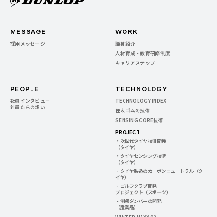
MESSAGE
WORK
採用メッセージ
職種紹介
人材育成・教育研修制度
キャリアステップ
PEOPLE
TECHNOLOGY
社員インタビュー
TECHNOLOGY INDEX
社員たちの想い
住友ゴムの技術
SENSING CORE技術
PROJECT
・次世代タイヤ技術開発
（タイヤ）
・タイヤセンシング技術
（タイヤ）
・タイヤ製造のカーボンニュートラル（タ
イヤ）
・ゴルフクラブ開発
プロジェクト（スポ―ツ）
・制振ダンパーの開発
（産業品）
WINTER MAXX 03