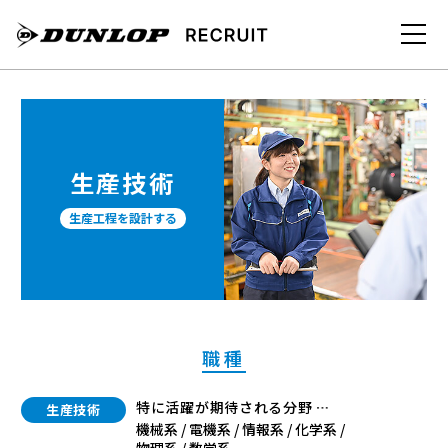
生産技術
生産工程を設計する
職種
特に活躍が期待される分野
生産技術
機械系 / 電機系 / 情報系 / 化学系 /
物理系 / 数学系