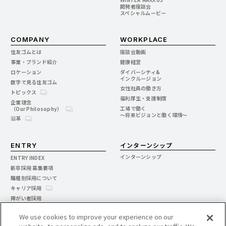
開発者座談会
スペシャルムービー
COMPANY
WORKPLACE
住友ゴムとは
座談会動画
事業・ブランド紹介
健康経営
ロケーション
ダイバーシティ&
インクルージョン
数字で見る住友ゴム
女性社員の働き方
トピックス
福利厚生・支援制度
企業理念
工場で働く
（Our Philosophy）
～将来ビジョンと働く環境～
沿革
インターンシップ
ENTRY
インターンシップ
ENTRY INDEX
新卒採用 募集要項
職種別採用について
キャリア採用
障がい者採用
製造技能社員
We use cookies to improve your experience on our