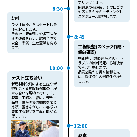
アリングします。
問題点の把握後、その日どう
8:30
対応するかをミーティングし
スケジュール調整します。
朝礼
ラジオ体操からスタートし身
体を起こします。
その後、安全朝礼や各工程か
8:45
らの連絡を行い、課員全体で
安全・品質・生産意識を高め
工程調整
(スペック作成・
ます。
傾向確認)
朝礼時に役割分担を行い、ト
ラブルの原因特定から解決ま
10:00
で考え行動します。
品質会議から得た情報を元
に、製造条件の最適化を検討
テスト立ち合い
します。
新規材料使用による生産や新
規配合・新規設備稼働の工程
立ち合いを現物で行います。
製造・工務と一緒に、安全・
品質・生産の優先順位を常に
念頭に置きながら、お客様の
要求する製品を生産可能か確
認します。
12:00
昼食