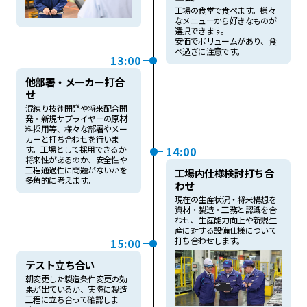
工場の食堂で食べます。様々
なメニューから好きなものが
選択できます。
安価でボリュームがあり、食
べ過ぎに注意です。
13:00
他部署・メーカー打合
せ
混練り技術開発や将来配合開
発・新規サプライヤーの原材
料採用等、様々な部署やメー
カーと打ち合わせを行いま
14:00
す。工場として採用できるか
将来性があるのか、安全性や
工程通過性に問題がないかを
工場内仕様検討打ち合
多角的に考えます。
わせ
現在の生産状況・将来構想を
資材・製造・工務と認識を合
わせ、生産能力向上や新規生
産に対する設備仕様について
打ち合わせします。
15:00
テスト立ち合い
朝変更した製造条件変更の効
果が出ているか、実際に製造
工程に立ち合って確認しま