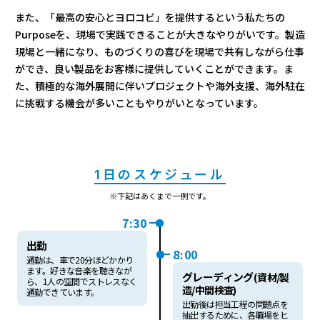
また、「最高の安心とヨロコビ」を提供するという私たちの
Purposeを、現場で実践できることが大きなやりがいです。製造
現場と一緒になり、ものづくりの喜びを現場で共有しながら仕事
ができ、良い製品をお客様に提供していくことができます。ま
た、積極的な海外展開に伴いプロジェクトや海外支援、海外駐在
に挑戦する機会が多いこともやりがいとなっています。
1日のスケジュール
※下記はあくまで一例です。
7:30
出勤
8:00
通勤は、車で20分ほどかかり
ます。好きな音楽を聴きなが
グレーディング
(資材/製
ら、1人の空間でストレスなく
造/中間検査)
通勤できています。
出勤後は担当工程の問題点を
抽出するために、各職場をヒ