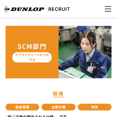
SCM部門
サプライチェーンをつな
げる
職種
需給管理
生産計画
物流
特に活躍が期待される分野
文系