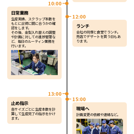
10:00
日常業務
12:00
生産実績、スクラップ本数を
もとに出荷に間に合うかの確
ランチ
認をします。
会社の同僚と食堂でランチ。
その後、金型入れ替えの調整
売店でデザートを買う日もあ
や計画に対しての進捗管理な
ります。
ど、毎日のルーティン業務を
行います。
13:00
15:00
止め指示
現場へ
各サイズごとに生産本数を計
算して生産完了の指示をかけ
計画変更の依頼や連絡など。
ます。