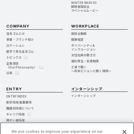
WINTER MAXX 03
開発者座談会
スペシャルムービー
COMPANY
WORKPLACE
住友ゴムとは
座談会動画
事業・ブランド紹介
健康経営
ロケーション
ダイバーシティ&
インクルージョン
数字で見る住友ゴム
女性社員の働き方
トピックス
福利厚生・支援制度
企業理念
工場で働く
（Our Philosophy）
～将来ビジョンと働く環境～
沿革
インターンシップ
ENTRY
インターンシップ
ENTRY INDEX
新卒採用 募集要項
職種別採用について
キャリア採用
障がい者採用
製造技能社員
We use cookies to improve your experience on our