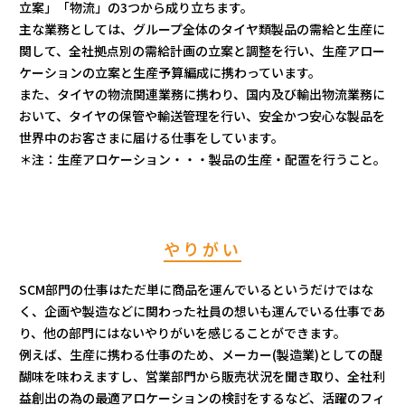
立案」「物流」の3つから成り立ちます。
主な業務としては、グループ全体のタイヤ類製品の需給と生産に
関して、全社拠点別の需給計画の立案と調整を行い、生産アロー
ケーションの立案と生産予算編成に携わっています。
また、タイヤの物流関連業務に携わり、国内及び輸出物流業務に
おいて、タイヤの保管や輸送管理を行い、安全かつ安心な製品を
世界中のお客さまに届ける仕事をしています。
＊注：生産アロケーション・・・製品の生産・配置を行うこと。
やりがい
SCM部門の仕事はただ単に商品を運んでいるというだけではな
く、企画や製造などに関わった社員の想いも運んでいる仕事であ
り、他の部門にはないやりがいを感じることができます。
例えば、生産に携わる仕事のため、メーカー(製造業)としての醍
醐味を味わえますし、営業部門から販売状況を聞き取り、全社利
益創出の為の最適アロケーションの検討をするなど、活躍のフィ