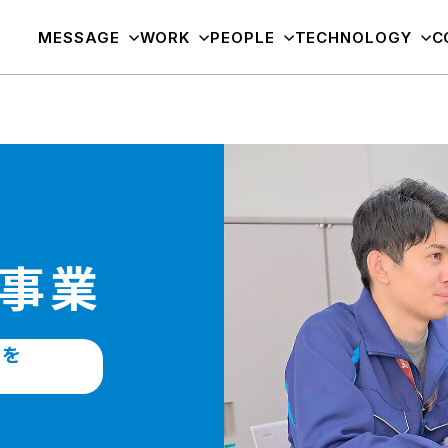
MESSAGE
WORK
PEOPLE
TECHNOLOGY
C
事業
フを