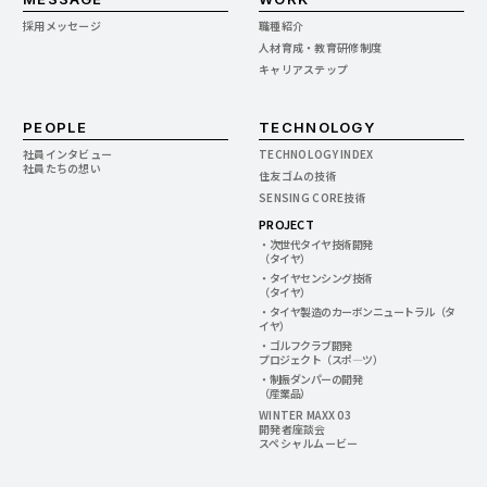
採用メッセージ
職種紹介
人材育成・教育研修制度
キャリアステップ
PEOPLE
TECHNOLOGY
社員インタビュー
TECHNOLOGY INDEX
社員たちの想い
住友ゴムの技術
SENSING CORE技術
PROJECT
・次世代タイヤ技術開発
（タイヤ）
・タイヤセンシング技術
（タイヤ）
・タイヤ製造のカーボンニュートラル（タ
イヤ）
・ゴルフクラブ開発
プロジェクト（スポ―ツ）
・制振ダンパーの開発
（産業品）
WINTER MAXX 03
開発者座談会
スペシャルムービー