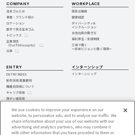
COMPANY
WORKPLACE
住友ゴムとは
座談会動画
事業・ブランド紹介
健康経営
ロケーション
ダイバーシティ&
インクルージョン
数字で見る住友ゴム
女性社員の働き方
トピックス
福利厚生・支援制度
企業理念
工場で働く
（Our Philosophy）
～将来ビジョンと働く環境～
沿革
インターンシップ
ENTRY
インターンシップ
ENTRY INDEX
新卒採用 募集要項
職種別採用について
キャリア採用
障がい者採用
製造技能社員
We use cookies to improve your experience on our
website, to personalize ads, and to analyze our traffic. We
グループ会社採用情報
share information about your use of our website with our
advertising and analytics partners, who may combine it
関連企業
with other information that you have provided to them or
タイヤ販売会社