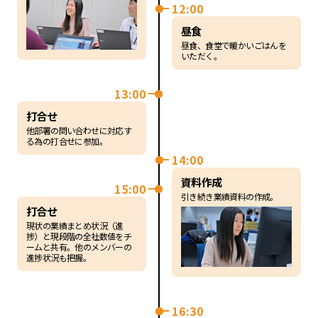
12:00
昼食
昼食、食堂で暖かいごはんを
いただく。
13:00
打合せ
他部署の問い合わせに対応す
る為の打合せに参加。
14:00
資料作成
15:00
引き続き業績資料の作成。
打合せ
現状の業績まとめ状況（進
捗）と現段階の全社数値をチ
ームと共有。他のメンバーの
進捗状況も把握。
16:30