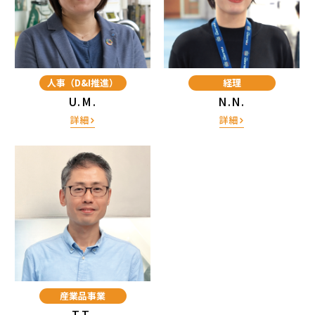
人事（D&I推進）
経理
U.M.
N.N.
詳細
詳細
産業品事業
T.T.