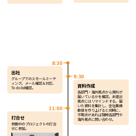
8:30
出社
9:30
グループでのスモールミーテ
ィング。メール確認＆対応、
資料作成
To do list確認。
各部門・海外拠点から資料が
届いているかを確認。未提出
拠点にはリマインドする。届
いた資料を集計し、全社業績
11:00
数値を作り上げると同時に、
不明点があれば随時各部門や
打合せ
海外拠点に問い合わせ。
参画中のプロジェクトの打合
せに参加。