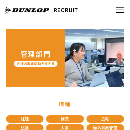
管理部門
会社の事業活動を支える
職種
経理
購買
広報
法務
人事
海外事業管理