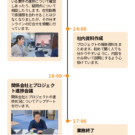
いる案件の進捗について確認
しあったり、疑問点について
相談したりします。在宅勤務
で直接顔を合わせることは少
なくなりましたが、その分オ
ンラインの打合せを頻繁に行
14:00
っています。
社内資料作成
プロジェクトの報告資料をま
とめます。初めて聞く人でも
分かりやすいように、内容を
かみ砕いて説明にするよう心
掛けています。
16:00
関係会社とプロジェク
ト進捗会議
関係会社とプロジェクトの進
捗状況についてアップデート
を行います。
17:00
業務終了