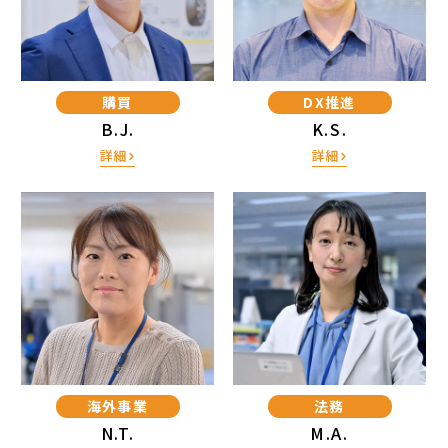
購買
DX推進
B.J.
K.S.
詳細
詳細
海外事業
法務
N.T.
M.A.