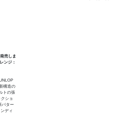
次発売しま
Hレンジ：
NLOP
新構造の
ルトの張
ラクショ
新パター
インディ