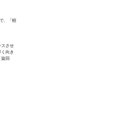
で、「軽
ンスさせ
早く向き
「旋回