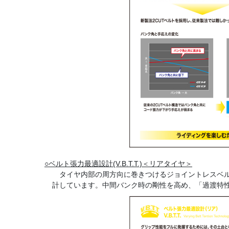
○ベルト張力最適設計(V.B.T.T.)＜リアタイヤ＞
タイヤ内部の周方向に巻きつけるジョイントレスベル
計しています。中間バンク時の剛性を高め、「過渡特