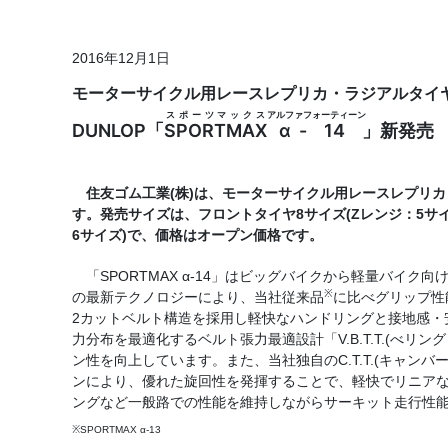
2016年12月1日
モーターサイクル用レースレプリカ・ラジアルタイ
スポーツマックス
アルファ
フォーティーン
DUNLOP「
SPORTMAX
α
-
14
」新発売
住友ゴム工業(株)は、モーターサイクル用レースレプリカ・ラジ
す。発売サイズは、フロントタイヤ8サイズ(Zレンジ：5サイ
6サイズ)で、価格はオープン価格です。
「SPORTMAX α-14」はビッグバイクから軽量バイク
※
の最新テクノロジーにより、当社従来品
に比べグリップ性
2カットベルト構造を採用し軽快なハンドリングと接地感・
力分布を最適化するベルト張力最適設計「V.B.T.T.(べ
ン性を向上しています。また、当社独自のC.T.T.(キャ
ンにより、優れた旋回性を発揮することで、軽快でリニア
ングなど一般路での性能を維持しながらサーキット走行性
※SPORTMAX α-13