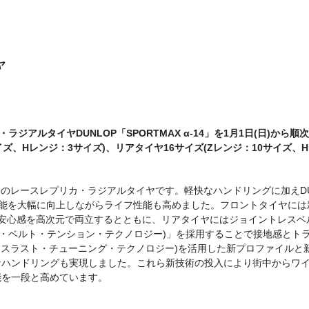
ヤ
アルタイヤDUNLOP「SPORTMAX α-14」を1月1日(日)から順
ズ、Hレンジ：3サイズ)、リアタイヤ16サイズ(Zレンジ：10サイズ、
向けのレースレプリカ・ラジアルタイヤです。軽快なハンドリングに加えDU
能を大幅に向上しながらライフ性能も高めました。フロントタイヤには
安心感を高次元で両立するとともに、リアタイヤにはジョイントレスベ
リング・ベルト・テンション・テクノロジー)」を採用することで接地感とト
ンバースラスト・チューニング・テクノロジー)を活用した新プロファイルと
なハンドリングも実現しました。これら新技術の投入により街中からワ
能を一段と高めています。