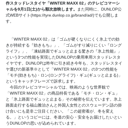
作スタッドレスタイヤ「WINTER MAXX 02」のテレビコマーシ
ャルを9月1日(土)から順次放映します。
また同時に、DUNLOP公
式WEBサイト(https://tyre.dunlop.co.jp/brand/ad/)でも公開しま
す。
「WINTER MAXX 02」は「ゴムが硬くなりにくく氷上での効
きが持続する『効きもち』」、「ゴムがすり減りにくい『ロング
ライフ』」、「凍結路面でギュッと止まる驚きの『氷上性能』」
という3つの性能を実現したDUNLOPの乗用車用スタッドレスタ
イヤです。DUNLOPは昨年に引き続き今年も、スタッドレスタイ
ヤ選びの新基準※として「WINTER MAXX 02」の3つの性能を
「モチ(効きもち)・ロン(ロングライフ)・ギュ(ギュッと止まる)」
というキャッチフレーズで訴求します。
今回のテレビコマーシャルでは、映画のような世界観で
「WINTER MAXX 02」の商品特長である「モチ・ロン・ギュ」
と「氷上路面でギュッと止まる」その秘密を伝えています。氷上
路面走行する福山雅治さんと外国人女性とのスウェーデン語の掛
け合いにも是非ご注目ください。「この超密着が、冬を変え
る。」というコピーには、冬道の安心・安全をお届けしたいとい
うDUNLOPの思いが込められています。