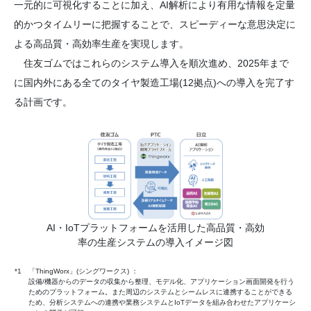
一元的に可視化することに加え、AI解析により有用な情報を定量
的かつタイムリーに把握することで、スピーディーな意思決定に
よる高品質・高効率生産を実現します。
住友ゴムではこれらのシステム導入を順次進め、2025年まで
に国内外にある全てのタイヤ製造工場(12拠点)への導入を完了す
る計画です。
AI・IoTプラットフォームを活用した高品質・高効
率の生産システムの導入イメージ図
*1
「ThingWorx」(シングワークス) ：
設備/機器からのデータの収集から整理、モデル化、アプリケーション画面開発を行う
ためのプラットフォーム。また周辺のシステムとシームレスに連携することができる
ため、分析システムへの連携や業務システムとIoTデータを組み合わせたアプリケーシ