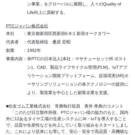
ン事業」をグローバルに展開し、人々のQuality of
Life向上に貢献する。
PTCジャパン株式会社
本社
：
東京都新宿区西新宿6-8-1 新宿オークタワー
代表者
：
代表取締役 桑原 宏昭
創業
：
1992年
事業内容
：
米PTCの日本法人(本社：マサチューセッツ州 ボスト
ン)。CAD、製品ライフサイクル管理(PLM)、IoTアプ
リケーション開発プラットフォーム、拡張現実(AR)オ
ーサリングソリューションの各テクノロジーの提供に
より、製造業を中心とした顧客企業を支援。
■住友ゴム工業株式会社 常務執行役員 青井 孝典のコメント
「このたび日立製作所様、PTCジャパン様の協力のもと、国内
外に12あるタイヤ工場の生産システムにAI・IoTを導入すること
で、品質や生産性などを向上していく取り組みをスタートしまし
た。これにより従来にも増して、安心・安全で高品質・高機能な