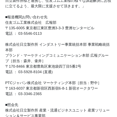
日立製作所様と連携し、住友ゴム工業様の様々な課題解決にお役
に立てるよう、最大限に支援させて頂きます。」
■報道機関お問い合わせ先
住友ゴム工業株式会社 広報部
〒135-6005 東京都江東区豊洲3-3-3 豊洲センタービル
電話 ： 03-5546-0113
株式会社日立製作所 インダストリー事業統括本部 事業戦略統括
本部
ブランド・マーケティングコミュニケーション本部 広報グルー
プ［担当：森井、壷井］
〒170-8466 東京都豊島区東池袋四丁目5番2号
電話 ： 03-5928-8104 (直通)
PTCジャパン株式会社 マーケティング本部［担当：野中］
〒163-6037 東京都新宿区西新宿6-8-1 新宿オークタワー
電話 ： 03-3346-2365
■照会先
株式会社日立製作所 産業・流通ビジネスユニット 産業ソリュー
ション＆サービス事業部