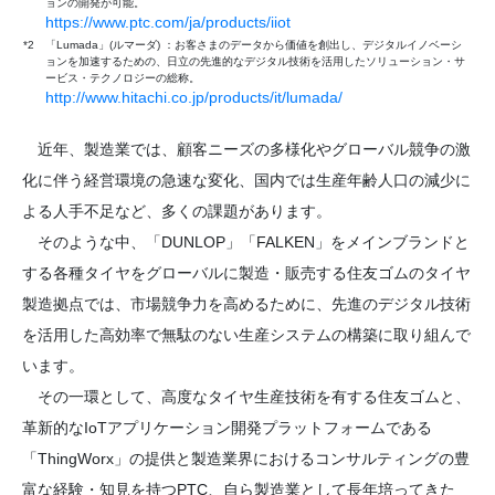
ョンの開発が可能。
https://www.ptc.com/ja/products/iiot
*2
「Lumada」(ルマーダ) ：お客さまのデータから価値を創出し、デジタルイノベーシ
ョンを加速するための、日立の先進的なデジタル技術を活用したソリューション・サ
ービス・テクノロジーの総称。
http://www.hitachi.co.jp/products/it/lumada/
近年、製造業では、顧客ニーズの多様化やグローバル競争の激
化に伴う経営環境の急速な変化、国内では生産年齢人口の減少に
よる人手不足など、多くの課題があります。
そのような中、「DUNLOP」「FALKEN」をメインブランドと
する各種タイヤをグローバルに製造・販売する住友ゴムのタイヤ
製造拠点では、市場競争力を高めるために、先進のデジタル技術
を活用した高効率で無駄のない生産システムの構築に取り組んで
います。
その一環として、高度なタイヤ生産技術を有する住友ゴムと、
革新的なIoTアプリケーション開発プラットフォームである
「ThingWorx」の提供と製造業界におけるコンサルティングの豊
富な経験・知見を持つPTC、自ら製造業として長年培ってきた