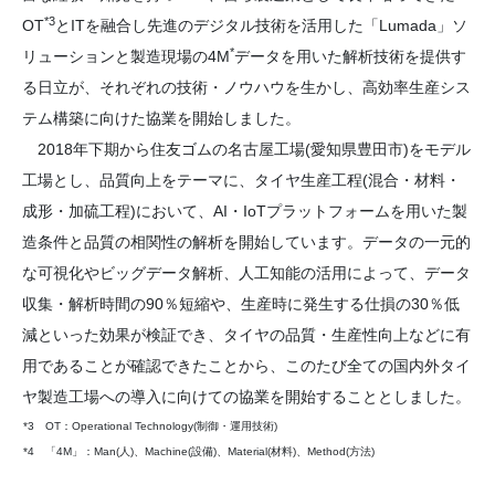
*3
OT
とITを融合し先進のデジタル技術を活用した「Lumada」ソ
*
リューションと製造現場の4M
データを用いた解析技術を提供す
る日立が、それぞれの技術・ノウハウを生かし、高効率生産シス
テム構築に向けた協業を開始しました。
2018年下期から住友ゴムの名古屋工場(愛知県豊田市)をモデル
工場とし、品質向上をテーマに、タイヤ生産工程(混合・材料・
成形・加硫工程)において、AI・IoTプラットフォームを用いた製
造条件と品質の相関性の解析を開始しています。データの一元的
な可視化やビッグデータ解析、人工知能の活用によって、データ
収集・解析時間の90％
短縮や、生産時に発生する仕損の30％低
減といった効果が検証でき、タイヤの品質・生産性向上などに有
用であることが確認できたことから、このたび全ての国内外タイ
ヤ製造工場への導入に向けての協業を開始することとしました。
*3
OT：Operational Technology(制御・運用技術)
*4
「4M」：Man(人)、Machine(設備)、Material(材料)、Method(方法)