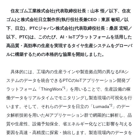
住友ゴム工業株式会社(代表取締役社長：山本 悟／以下、住友
ゴム)と株式会社日立製作所(執行役社長兼CEO：東原 敏昭／以
下、日立)、PTCジャパン株式会社(代表取締役社長：桑原 宏昭／
以下、PTC)は、このたび、AI・IoTプラットフォームを活用した
高品質・高効率の生産を実現するタイヤ生産システムをグローバ
ルに構築するための本格的な協業を開始しました。
具体的には、工場内の生産ラインや製造拠点間の異なるFAシ
ステムのデータを統合できるPTCのIoTアプリケーション開発プ
*1
ラットフォーム「ThingWorx
」を用いることで、生産設備の稼
働データをリアルタイムでモニタリングし製造現場の可視化を行
*2
います。そして、それらのデータを日立の「Lumada
」のデー
タ解析技術を用いたAIアプリケーション群で網羅的に解析し、品
質や生産性、設備予知保全、省エネルギー化などに影響を与える
要因を高速・高精度に探索・抽出します。製造現場内のデータを