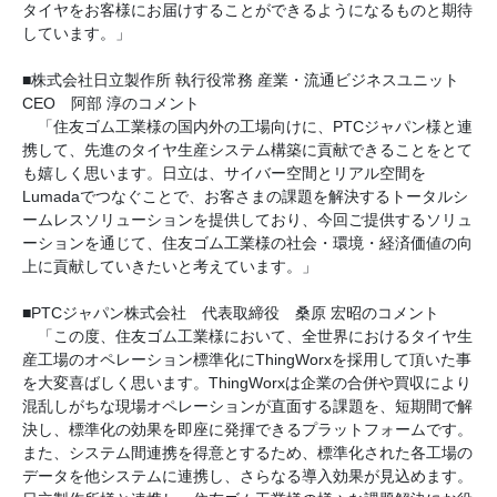
タイヤをお客様にお届けすることができるようになるものと期待
しています。」
■株式会社日立製作所 執行役常務 産業・流通ビジネスユニット
CEO 阿部 淳のコメント
「住友ゴム工業様の国内外の工場向けに、PTCジャパン様と連
携して、先進のタイヤ生産システム構築に貢献できることをとて
も嬉しく思います。日立は、サイバー空間とリアル空間を
Lumadaでつなぐことで、お客さまの課題を解決するトータルシ
ームレスソリューションを提供しており、今回ご提供するソリュ
ーションを通じて、住友ゴム工業様の社会・環境・経済価値の向
上に貢献していきたいと考えています。」
■PTCジャパン株式会社 代表取締役 桑原 宏昭のコメント
「この度、住友ゴム工業様において、全世界におけるタイヤ生
産工場のオペレーション標準化にThingWorxを採用して頂いた事
を大変喜ばしく思います。ThingWorxは企業の合併や買収により
混乱しがちな現場オペレーションが直面する課題を、短期間で解
決し、標準化の効果を即座に発揮できるプラットフォームです。
また、システム間連携を得意とするため、標準化された各工場の
データを他システムに連携し、さらなる導入効果が見込めます。