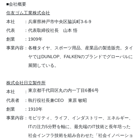
■会社概要
住友ゴム工業株式会社
本社
：
兵庫県神戸市中央区脇浜町3-6-9
代表
：
代表取締役社長 山本 悟
創業
：
1909年
事業内容
：
各種タイヤ、スポーツ用品、産業品の製造販売。タイ
ヤではDUNLOP、FALKENのブランドでグローバルに
展開している。
株式会社日立製作所
東京都千代田区丸の内一丁目6番6号
本社
：
代表者
：
執行役社長兼CEO 東原 敏昭
創業
：
1910年
事業内容
：
モビリティ、ライフ、インダストリー、エネルギー、
ITの注力5分野を軸に、最先端のIT技術と長年培った
社会インフラ技術を組み合わせた「社会イノベーショ