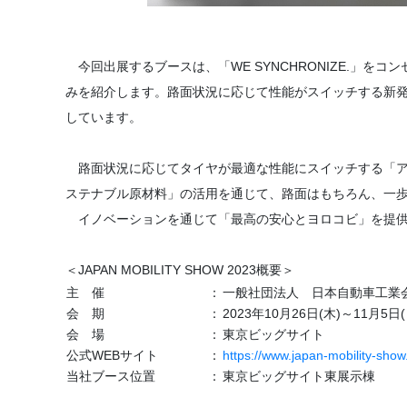
今回出展するブースは、「WE SYNCHRONIZE.」
みを紹介します。路面状況に応じて性能がスイッチする新
しています。
路面状況に応じてタイヤが最適な性能にスイッチする「ア
ステナブル原材料」の活用を通じて、路面はもちろん、一
イノベーションを通じて「最高の安心とヨロコビ」を提供
＜JAPAN MOBILITY SHOW 2023概要＞
主 催
：
一般社団法人 日本自動車工業
会 期
：
2023年10月26日(木)～11月5日(
会 場
：
東京ビッグサイト
公式WEBサイト
：
https://www.japan-mobility-sho
当社ブース位置
：
東京ビッグサイト東展示棟