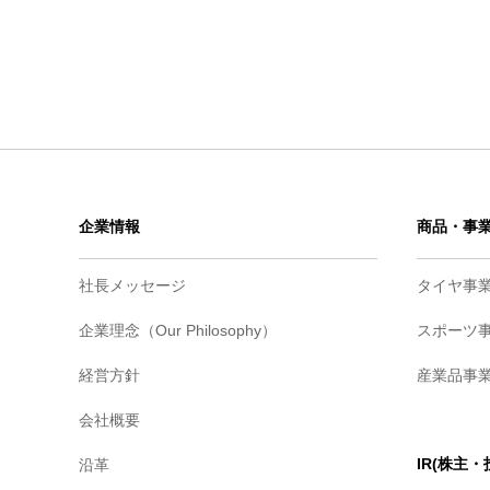
企業情報
商品・事
社長メッセージ
タイヤ事
企業理念（Our Philosophy）
スポーツ
経営方針
産業品事
会社概要
IR(株主
沿革