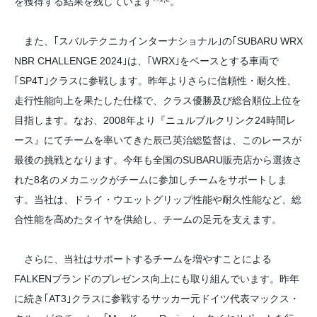
を獲得する結果を残しています
。
また、｢スバルテクニカインターナショナル｣の｢SUBARU WRX
NBR CHALLENGE 2024｣は、｢WRX｣をベースとする車両で
｢SP4T｣クラスに参戦します。昨年よりさらに信頼性・耐久性、
走行性能向上を果たした仕様で、クラス優勝及び総合順位上位を
目指します。なお、2008年より『ニュルブルクリンク24時間レ
ース』にてチームを率いてきた辰己英治総監督は、このレースが
最後の挑戦となります。今年も全国のSUBARU販売店から選抜さ
れた8名のメカニックがチームに参加しチームをサポートしま
す。当社は、ドライ・ウエットグリップ性能や耐久性能など、総
合性能を高めたタイヤを供給し、チームの足元を支えます。
さらに、当社はサポートするチームを増やすことによる
FALKENブランドのプレゼンス向上にも取り組んでいます。昨年
に続き｢AT3｣クラスに参戦するサッカー元ドイツ代表マックス・