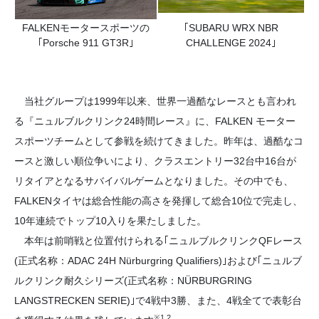
FALKENモータースポーツの
｢SUBARU WRX NBR
｢Porsche 911 GT3R｣
CHALLENGE 2024｣
当社グループは1999年以来、世界一過酷なレースとも言われ
る『ニュルブルクリンク24時間レース』に、FALKEN モーター
スポーツチームとして参戦を続けてきました。昨年は、過酷なコ
ースと激しい順位争いにより、クラスエントリー32台中16台が
リタイアとなるサバイバルゲームとなりました。その中でも、
FALKENタイヤは総合性能の高さを発揮して総合10位で完走し、
10年連続でトップ10入りを果たしました。
本年は前哨戦と位置付けられる｢ニュルブルクリンクQFレース
(正式名称：ADAC 24H Nürburgring Qualifiers)｣および｢ニュルブ
ルクリンク耐久シリーズ(正式名称：NÜRBURGRING
LANGSTRECKEN SERIE)｣で4戦中3勝、また、4戦全てで表彰台
※1,2