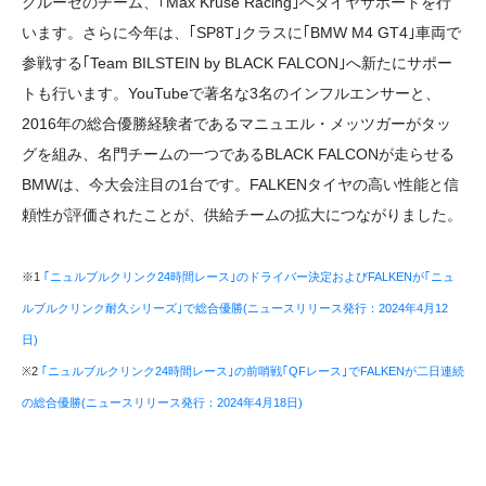
クルーゼのチーム、｢Max Kruse Racing｣へタイヤサポートを行
います。さらに今年は、｢SP8T｣クラスに｢BMW M4 GT4｣車両で
参戦する｢Team BILSTEIN by BLACK FALCON｣へ新たにサポー
トも行います。YouTubeで著名な3名のインフルエンサーと、
2016年の総合優勝経験者であるマニュエル・メッツガーがタッ
グを組み、名門チームの一つであるBLACK FALCONが走らせる
BMWは、今大会注目の1台です。FALKENタイヤの高い性能と信
頼性が評価されたことが、供給チームの拡大につながりました。
※1
｢ニュルブルクリンク24時間レース｣のドライバー決定およびFALKENが｢ニュ
ルブルクリンク耐久シリーズ｣で総合優勝(ニュースリリース発行：2024年4月12
日)
※2
｢ニュルブルクリンク24時間レース｣の前哨戦｢QFレース｣でFALKENが二日連続
の総合優勝(ニュースリリース発行：2024年4月18日)