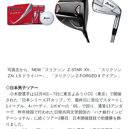
写真左から、NEW「スリクソン Z-STAR XV」、「スリクソン
ZXi LS ドライバー」、「スリクソン Z-FORGED Ⅱ アイアン」
◇日本男子ツアー
小木曽選手は12月4日～7日に東京よみうりCC（東京）で開催
された「日本シリーズJTカップ」で、最終日に首位でスタートし
1イーグル、4バーディ、1ボギーの「65」で回り、通算13アンダ
ーで、昨年韓国で行われた日韓共同主管競技の「ハナ銀行インビ
テーショナル」に続くツアー2勝目、日本開催競技で初優勝を飾
りました。