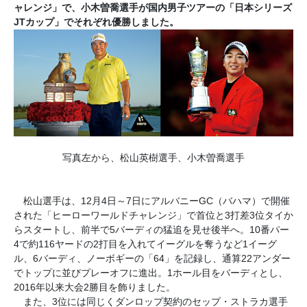
ャレンジ」で、小木曽喬選手が国内男子ツアーの「日本シリーズ
JTカップ」でそれぞれ優勝しました。
写真左から、松山英樹選手、小木曽喬選手
松山選手は、12月4日～7日にアルバニーGC（バハマ）で開催
された「ヒーローワールドチャレンジ」で首位と3打差3位タイか
らスタートし、前半で5バーディの猛追を見せ後半へ。10番パー
4で約116ヤードの2打目を入れてイーグルを奪うなど1イーグ
ル、6バーディ、ノーボギーの「64」を記録し、通算22アンダー
でトップに並びプレーオフに進出。1ホール目をバーディとし、
2016年以来大会2勝目を飾りました。
また、3位には同じくダンロップ契約のセップ・ストラカ選手