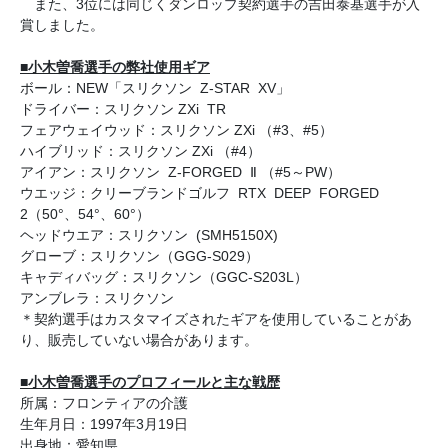
また、3位には同じくダンロップ契約選手の吉田泰基選手が入
賞しました。
■小木曽喬選手の弊社使用ギア
ボール：NEW「スリクソン Z-STAR XV」
ドライバー：スリクソン ZXi TR
フェアウェイウッド：スリクソン ZXi （#3、#5）
ハイブリッド：スリクソン ZXi （#4）
アイアン：スリクソン Z-FORGED Ⅱ （#5～PW）
ウエッジ：クリーブランドゴルフ RTX DEEP FORGED
2（50°、54°、60°）
ヘッドウエア：スリクソン (SMH5150X)
グローブ：スリクソン（GGG-S029）
キャディバッグ：スリクソン（GGC-S203L）
アンブレラ：スリクソン
＊契約選手はカスタマイズされたギアを使用していることがあ
り、販売していない場合があります。
■小木曽喬選手のプロフィールと主な戦歴
所属：フロンティアの介護
生年月日：1997年3月19日
出身地：愛知県