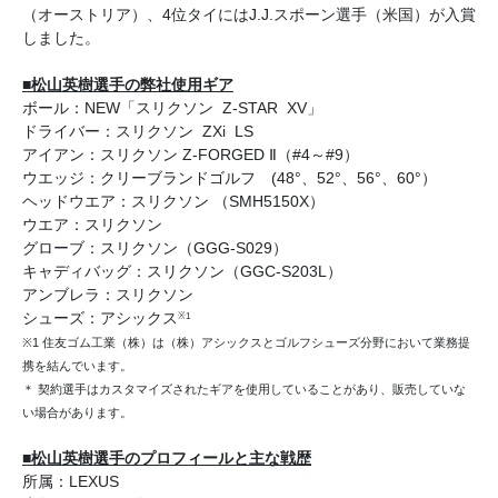
（オーストリア）、4位タイにはJ.J.スポーン選手（米国）が入賞
しました。
■松山英樹選手の弊社使用ギア
ボール：NEW「スリクソン Z-STAR XV」
ドライバー：スリクソン ZXi LS
アイアン：スリクソン Z‐FORGED Ⅱ（#4～#9）
ウエッジ：クリーブランドゴルフ (48°、52°、56°、60°）
ヘッドウエア：スリクソン （SMH5150X）
ウエア：スリクソン
グローブ：スリクソン（GGG-S029）
キャディバッグ：スリクソン（GGC-S203L）
アンブレラ：スリクソン
シューズ：アシックス
※1
※1 住友ゴム工業（株）は（株）アシックスとゴルフシューズ分野において業務提
携を結んでいます。
＊ 契約選手はカスタマイズされたギアを使用していることがあり、販売していな
い場合があります。
■松山英樹選手のプロフィールと主な戦歴
所属：LEXUS