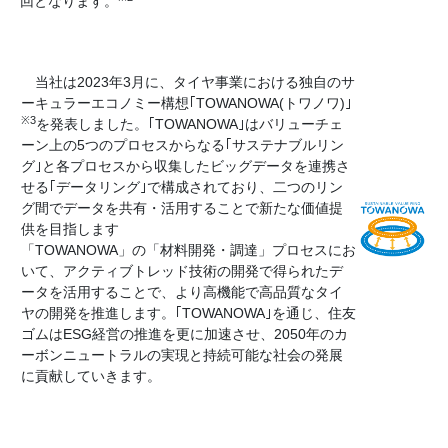
回となります。
当社は2023年3月に、タイヤ事業における独自のサ
ーキュラーエコノミー構想｢TOWANOWA(トワノワ)｣
※3
を発表しました。｢TOWANOWA｣はバリューチェ
ーン上の5つのプロセスからなる｢サステナブルリン
グ｣と各プロセスから収集したビッグデータを連携さ
せる｢データリング｣で構成されており、二つのリン
グ間でデータを共有・活用することで新たな価値提
供を目指します
「TOWANOWA」の「材料開発・調達」プロセスにお
いて、アクティブトレッド技術の開発で得られたデ
ータを活用することで、より高機能で高品質なタイ
ヤの開発を推進します。｢TOWANOWA｣を通じ、住友
ゴムはESG経営の推進を更に加速させ、2050年のカ
ーボンニュートラルの実現と持続可能な社会の発展
に貢献していきます。