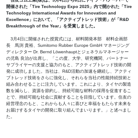
住友ゴム工業(株)は、3月4日から6日にドイツ・ハノーバーで
開催された「Tire Technology Expo 2025」内で開かれた「Tire
Technology International Awards for Innovation and
Excellence」において、「アクティブトレッド技術」が「R&D
Breakthrough of the Year」を受賞しました。
3月4日に開催された授賞式には、材料開発本部 材料企画部
長 馬渕 貴裕、Sumitomo Rubber Europe GmbH マネージング
ディレクター Dr. Bernd Löwenhauptとジェネラルマネージャー
の児島 良治が出席し、「この度、大学、研究機関、パートナー
サプライヤーの支援と協力のもと、アクティブトレッド技術の開
発に成功しました。当社は、R&D活動の加速を継続し、アクティ
ブトレッド技術をさらに強化し、それらを当社の性能持続技術と
組み合わせることに注力しています。これにより、タイヤの製造
数を減らし、資源を節約し、持続可能な材料の採用を促進するこ
とで、持続可能な社会に貢献することを目指しています。住友の
経営理念のもと、これからも人々に喜びと幸福をもたらす未来を
お届けするタイヤの開発に取り組んでまいります。」と述べまし
た。