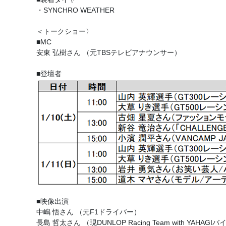
・SYNCHRO WEATHER
＜トークショー〉
■MC
安東 弘樹さん （元TBSテレビアナウンサー）
■登壇者
■映像出演
中嶋 悟さん （元F1ドライバー）
長島 哲太さん （現DUNLOP Racing Team with YAHAG