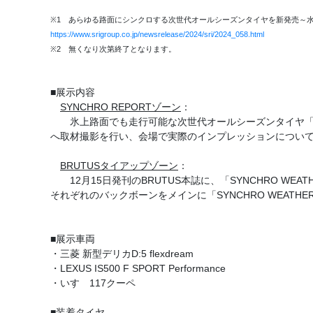
※1 あらゆる路面にシンクロする次世代オールシーズンタイヤを新発売～水
https://www.srigroup.co.jp/newsrelease/2024/sri/2024_058.html
※2 無くなり次第終了となります。
■展示内容
SYNCHRO REPORTゾーン
：
氷上路面でも走行可能な次世代オールシーズンタイヤ「SYNC
へ取材撮影を行い、会場で実際のインプレッションについ
BRUTUSタイアップゾーン
：
12月15日発刊のBRUTUS本誌に、「SYNCHRO W
それぞれのバックボーンをメインに「SYNCHRO WEAT
■展示車両
・三菱 新型デリカD:5 flexdream
・LEXUS IS500 F SPORT Performance
・いすゞ117クーペ
■装着タイヤ