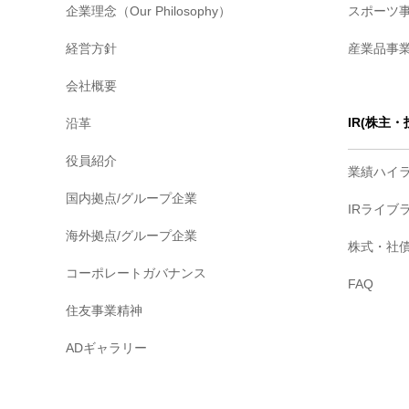
企業理念（Our Philosophy）
スポーツ
経営方針
産業品事
会社概要
IR(株主
沿革
役員紹介
業績ハイ
国内拠点/グループ企業
IRライブ
海外拠点/グループ企業
株式・社
コーポレートガバナンス
FAQ
住友事業精神
ADギャラリー