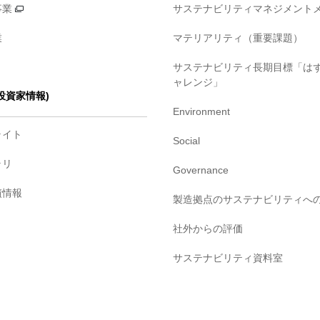
事業
サステナビリティマネジメント
業
マテリアリティ（重要課題）
サステナビリティ長期目標「は
ャレンジ」
・投資家情報)
Environment
ライト
Social
ラリ
Governance
債情報
製造拠点のサステナビリティへ
社外からの評価
サステナビリティ資料室