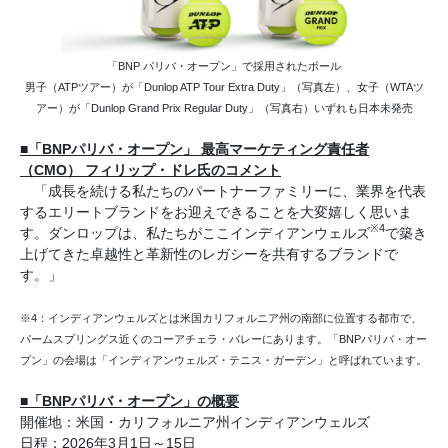
「BNP パリバ・オープン」で採用されたボール
男子（ATPツアー）が「Dunlop ATP Tour Extra Duty」（写真左）、女子（WTAツ
アー）が「Dunlop Grand Prix Regular Duty」（写真右）いずれも日本未発売
■「BNPパリバ・オープン」 最高マーケティング責任者
（CMO） フィリップ・ドレ氏のコメント
「成長を続ける私たちのパートナーファミリーに、業界を代表
するエリートブランドをお迎えできることを大変嬉しく思いま
※4
す。ダンロップは、私たちがここインディアンウェルズ
で築き
上げてきた卓越性と革新性のレガシーを共有するブランドで
す。」
※4：インディアンウェルズとは米国カリフォルニア州の南部に位置する都市で、
パームスプリングス近くのコーアチェラ・バレーにあります。「BNPパリバ・オー
プン」の会場は「インディアンウェルズ・テニス・ガーデン」と呼ばれています。
■「BNPパリバ・オープン」の概要
開催地：米国・カリフォルニア州インディアンウェルズ
日程：2026年3月1日～15日