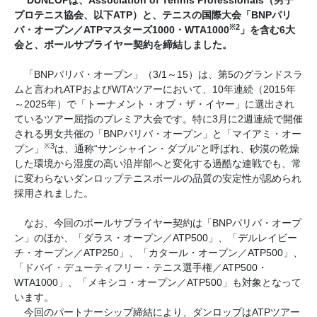
DUNLOPは、Association of Tennis Professionals（男子
プロテニス協会、以下ATP）と、テニスの国際大会「BNPパリ
※2
バ・オープン／ATPマスターズ1000・WTA1000
」を含む6大
会と、ボールサプライヤー契約を締結しました。
「BNPパリバ・オープン」（3/1～15）は、第5のグランドスラ
ムと言われATPおよびWTAツアーにおいて、10年連続（2015年
～2025年）で「トーナメント・オブ・ザ・イヤー」に選出され
ているツアー屈指のプレミア大会です。特に3月に2週連続で開催
される男女共催の「BNPパリバ・オープン」と「マイアミ・オー
※3
プン」
は、通称“サンシャイン・ダブル”と呼ばれ、砂漠の乾燥
した環境から湿度の高い沿岸部へと変化する過酷な連戦でも、常
に変わらないダンロップテニスボールの品質の安定性が認められ
採用されました。
なお、今回のボールサプライヤー契約は「BNPパリバ・オープ
ン」のほか、「ダラス・オープン／ATP500」、「デルレイビー
チ・オープン／ATP250」、「カタール・オープン／ATP500」、
「ドバイ・デューティフリー・テニス選手権／ATP500・
WTA1000」、「メキシコ・オープン／ATP500」も対象となって
います。
今回のパートナーシップ締結により、ダンロップはATPツアー