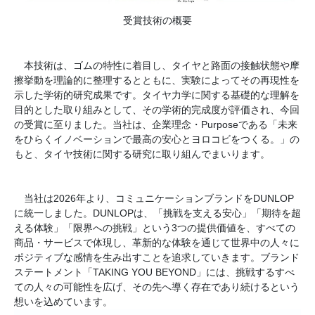
受賞技術の概要
本技術は、ゴムの特性に着目し、タイヤと路面の接触状態や摩
擦挙動を理論的に整理するとともに、実験によってその再現性を
示した学術的研究成果です。タイヤ力学に関する基礎的な理解を
目的とした取り組みとして、その学術的完成度が評価され、今回
の受賞に至りました。当社は、企業理念・Purposeである「未来
をひらくイノベーションで最高の安心とヨロコビをつくる。」の
もと、タイヤ技術に関する研究に取り組んでまいります。
当社は2026年より、コミュニケーションブランドをDUNLOP
に統一しました。DUNLOPは、「挑戦を支える安心」「期待を超
える体験」「限界への挑戦」という3つの提供価値を、すべての
商品・サービスで体現し、革新的な体験を通じて世界中の人々に
ポジティブな感情を生み出すことを追求していきます。ブランド
ステートメント「TAKING YOU BEYOND」には、挑戦するすべ
ての人々の可能性を広げ、その先へ導く存在であり続けるという
想いを込めています。