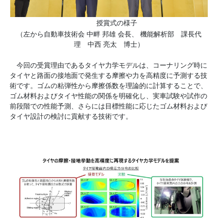
授賞式の様子
（左から自動車技術会 中畔 邦雄 会長、 機能解析部 課長代
理 中西 亮太 博士）
今回の受賞理由であるタイヤ力学モデルは、コーナリング時に
タイヤと路面の接地面で発生する摩擦や力を高精度に予測する技
術です。ゴムの粘弾性から摩擦係数を理論的に計算することで、
ゴム材料およびタイヤ性能の関係を明確化し、実車試験や試作の
前段階での性能予測、さらには目標性能に応じたゴム材料および
タイヤ設計の検討に貢献する技術です。