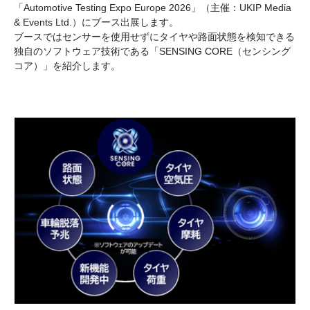
「Automotive Testing Expo Europe 2026」（主催：UKIP Media
& Events Ltd.）にブース出展します。
ブースではセンサーを使用せずにタイヤや路面状態を検知できる
独自のソフトウェア技術である「SENSING CORE（センシング
コア）」を紹介します。