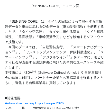
「SENSING CORE」イメージ図
「SENSING CORE」は、タイヤの回転によって発生する車輪
速データと車両に流れるCANデータ（車両制御情報）を解析する
ことで、「タイヤ空気圧」「タイヤに掛かる荷重」「タイヤ摩耗
状況」「路面状態」「車輪脱落予兆」などを検知するソフトウェ
ア技術です。
今回のブースでは、「自動運転走行」、「スマートナビゲーシ
※1
ョン
」、「ワンストップメンテナンス・保険料最適化」、「ス
※2
※3
マートインフラ
」、「デジタルツイン
」をテーマに、モビリ
ティ社会が直面する課題解決に向けた具体的なユースケースを紹
介します。
※4
本技術によりSDV
（Software Defined Vehicle）や自動運転社
会の進展に対応し、パートナー企業との連携基盤を強化するとと
もに、進化する自動車業界に貢献していきます。
■開催概要
Automotive Testing Expo Europe 2026
・会 期 ： 2026年6月23日(火)～25日(木)