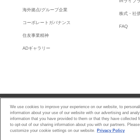
IRライブ
海外拠点/グループ企業
株式・社
コーポレートガバナンス
FAQ
住友事業精神
ADギャラリー
サイトマップ
We use cookies to improve your experience on our website, to personali
information about your use of our website with our advertising and anal
information that you have provided to them or that they have collected f
to opt-out of our sharing information about you with our partners. Pleas
customize your cookie settings on our website.
Privacy Policy