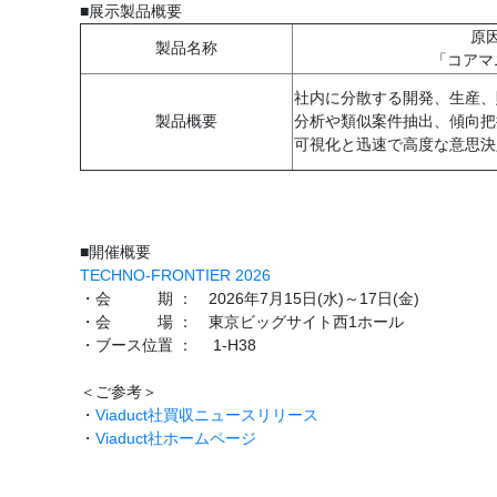
■展示製品概要
原
製品名称
「コアマ
社内に分散する開発、生産、
製品概要
分析や類似案件抽出、傾向把
可視化と迅速で高度な意思決
■開催概要
TECHNO-FRONTIER 2026
・会 期 ： 2026年7月15日(水)～17日(金)
・会 場 ： 東京ビッグサイト西1ホール
・ブース位置 ： 1‐H38
＜ご参考＞
・
Viaduct社買収ニュースリリース
・
Viaduct社ホームページ