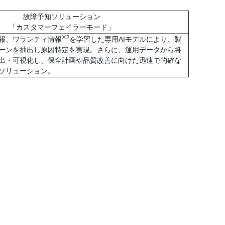
故障予知ソリューション
「カスタマーフェイラーモード」
※2
報、ワランティ情報
を学習した専用AIモデルにより、製
ーンを抽出し原因特定を実現。さらに、運用データから将
出・可視化し、保全計画や品質改善に向けた迅速で的確な
ソリューション。