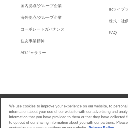
国内拠点/グループ企業
IRライブ
海外拠点/グループ企業
株式・社
コーポレートガバナンス
FAQ
住友事業精神
ADギャラリー
サイトマップ
We use cookies to improve your experience on our website, to personali
information about your use of our website with our advertising and anal
information that you have provided to them or that they have collected f
to opt-out of our sharing information about you with our partners. Pleas
customize your cookie settings on our website.
Privacy Policy