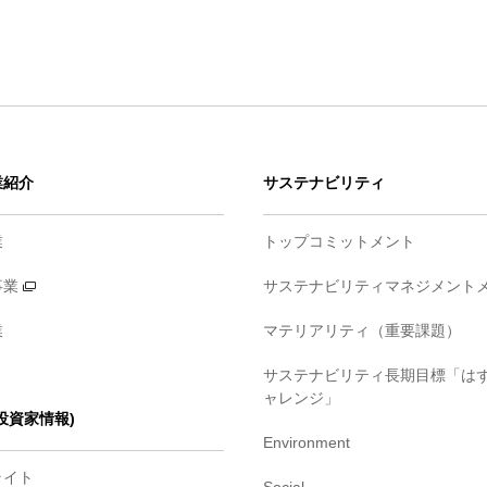
業紹介
サステナビリティ
業
トップコミットメント
事業
サステナビリティマネジメント
業
マテリアリティ（重要課題）
サステナビリティ長期目標「は
ャレンジ」
・投資家情報)
Environment
ライト
Social