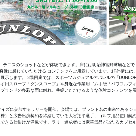
、テニスのショットなどが体験できます。床には明治神宮野球場などで
身近に感じていただける コンテンツをご用意しています。1F外構には
ます。 3階回廊では、スポーツカジュアルアパレルの「DUNLOP REF
いす用スロープ「ダンスロープ」や身近な作業用ゴム手袋「パワフルフ
、ブランドの多彩な面に触れ、共鳴いただけるような体験コンテンツを
クイズに参加するラリーを開催。会場では、ブランド名の由来であるジ
（株）と広告出演契約を締結している大谷翔平選手、ゴルフ用品使用契
見できる仕掛けが満載です。ラリー達成者には豪華景品が当たるカプセ