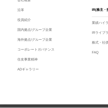
会社概要
IR(株主
沿革
役員紹介
業績ハイ
国内拠点/グループ企業
IRライブ
海外拠点/グループ企業
株式・社
コーポレートガバナンス
FAQ
住友事業精神
ADギャラリー