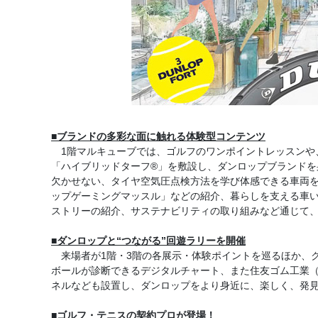
■ブランドの多彩な面に触れる体験型コンテンツ
1階マルキューブでは、ゴルフのワンポイントレッスンや
「ハイブリッドターフ®」を敷設し、ダンロップブランドを
欠かせない、タイヤ空気圧点検方法を学び体感できる車両を展示し
ップゲーミングマッスル」などの紹介、暮らしを支える車
ストリーの紹介、サステナビリティの取り組みなど通じて
■ダンロップと“つながる”回遊ラリーを開催
来場者が1階・3階の各展示・体験ポイントを巡るほか、
ボールが診断できるデジタルチャート、また住友ゴム工業
ネルなども設置し、ダンロップをより身近に、楽しく、発
■ゴルフ・テニスの契約プロが登場！