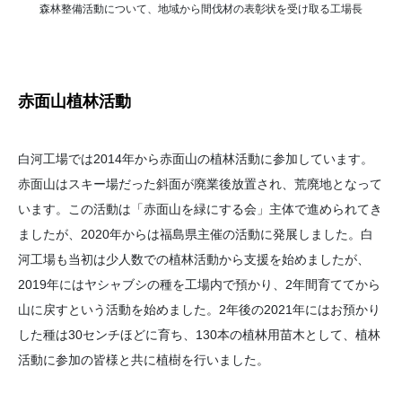
森林整備活動について、地域から間伐材の表彰状を受け取る工場長
赤面山植林活動
白河工場では2014年から赤面山の植林活動に参加しています。
赤面山はスキー場だった斜面が廃業後放置され、荒廃地となって
います。この活動は「赤面山を緑にする会」主体で進められてき
ましたが、2020年からは福島県主催の活動に発展しました。白
河工場も当初は少人数での植林活動から支援を始めましたが、
2019年にはヤシャブシの種を工場内で預かり、2年間育ててから
山に戻すという活動を始めました。2年後の2021年にはお預かり
した種は30センチほどに育ち、130本の植林用苗木として、植林
活動に参加の皆様と共に植樹を行いました。