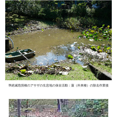
準絶滅危惧種のアサザの生息地の保全活動：蓮（外来種）の除去作業後