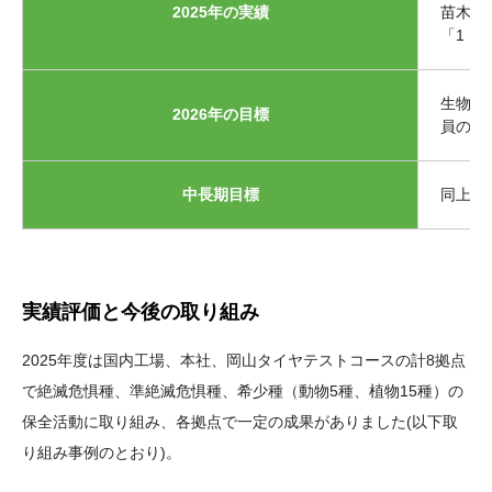
2025年の実績
苗木提供
「1 P
生物多
2026年の目標
員のエ
中長期目標
同上
実績評価と今後の取り組み
2025年度は国内工場、本社、岡山タイヤテストコースの計8拠点
で絶滅危惧種、準絶滅危惧種、希少種（動物5種、植物15種）の
保全活動に取り組み、各拠点で一定の成果がありました(以下取
り組み事例のとおり)。