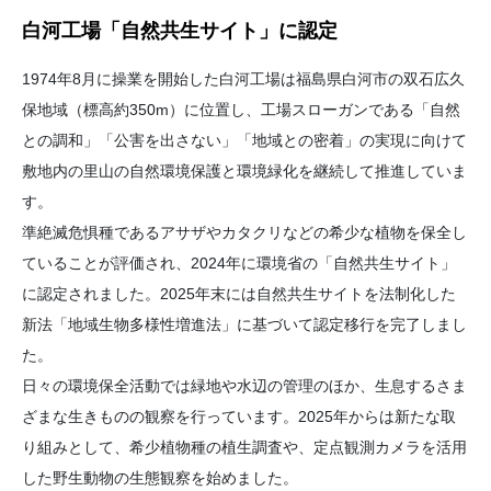
白河工場「自然共生サイト」に認定
1974年8月に操業を開始した白河工場は福島県白河市の双石広久
保地域（標高約350m）に位置し、工場スローガンである「自然
との調和」「公害を出さない」「地域との密着」の実現に向けて
敷地内の里山の自然環境保護と環境緑化を継続して推進していま
す。
準絶滅危惧種であるアサザやカタクリなどの希少な植物を保全し
ていることが評価され、2024年に環境省の「自然共生サイト」
に認定されました。2025年末には自然共生サイトを法制化した
新法「地域生物多様性増進法」に基づいて認定移行を完了しまし
た。
日々の環境保全活動では緑地や水辺の管理のほか、生息するさま
ざまな生きものの観察を行っています。2025年からは新たな取
り組みとして、希少植物種の植生調査や、定点観測カメラを活用
した野生動物の生態観察を始めました。