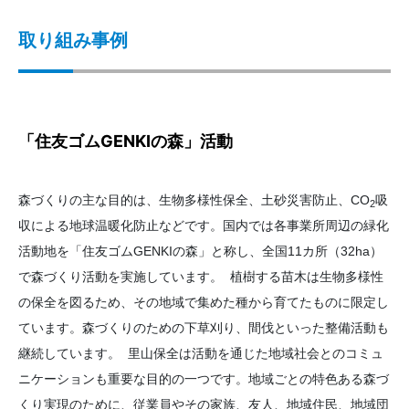
取り組み事例
「住友ゴムGENKIの森」活動
森づくりの主な目的は、生物多様性保全、土砂災害防止、CO
吸
2
収による地球温暖化防止などです。国内では各事業所周辺の緑化
活動地を「住友ゴムGENKIの森」と称し、全国11カ所（32ha）
で森づくり活動を実施しています。 植樹する苗木は生物多様性
の保全を図るため、その地域で集めた種から育てたものに限定し
ています。森づくりのための下草刈り、間伐といった整備活動も
継続しています。 里山保全は活動を通じた地域社会とのコミュ
ニケーションも重要な目的の一つです。地域ごとの特色ある森づ
くり実現のために、従業員やその家族、友人、地域住民、地域団