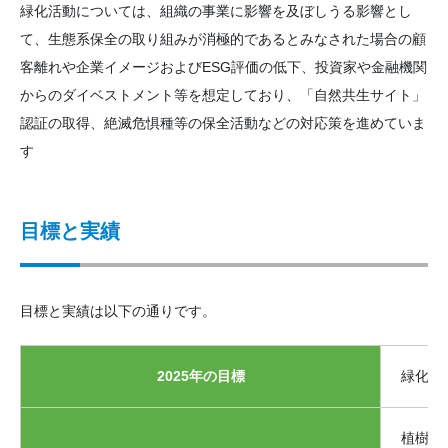
緑化活動については、組織の事業に影響を及ぼしうる影響とし
て、生態系保全の取り組みが消極的であるとみなされた場合の顧
客離れや企業イメージおよびESG評価の低下、投資家や金融機関
からのダイベストメント等を想定しており、「自然共生サイト」
認証の取得、絶滅危惧種等の保全活動などの対応策を進めていま
す
目標と実績
目標と実績は以下の通りです。
2025年の目標
緑化活
植樹本数