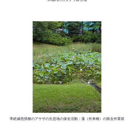
準絶滅危惧種のアサザの生息地の保全活動：蓮（外来種）の除去作業前